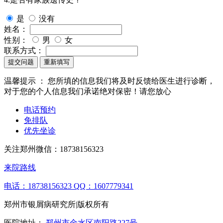
是
没有
姓名：
性别：
男
女
联系方式：
提交问题
重新填写
温馨提示 ：
您所填的信息我们将及时反馈给医生进行诊断，
对于您的个人信息我们承诺绝对保密！请您放心
电话预约
免排队
优先坐诊
关注郑州微信：
18738156323
来院路线
电话：18738156323
QQ：1607779341
郑州市银屑病研究所|版权所有
医院地址：
郑州市金水区南阳路227号