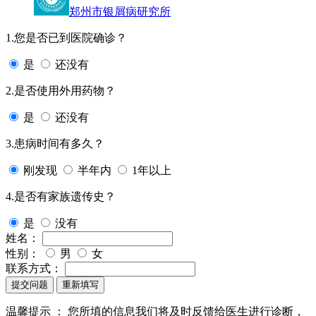
郑州市银屑病研究所
1.您是否已到医院确诊？
是
还没有
2.是否使用外用药物？
是
还没有
3.患病时间有多久？
刚发现
半年内
1年以上
4.是否有家族遗传史？
是
没有
姓名：
性别：
男
女
联系方式：
提交问题
重新填写
温馨提示 ：
您所填的信息我们将及时反馈给医生进行诊断，