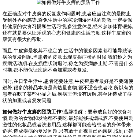
在正确应对牛皮癣的反复发作问题时,患者应当注意的是防止
受到外界的感染,避免生活中的寒冷潮湿环境的刺激.一定要保
持健康的饮食习惯和生活习惯,多注意休息,经常参加体育锻炼,
还有就是要保证乐观的心态和健康的生活态度.这样牛皮癣的
康复有很大的帮助.
而且,牛皮癣是极其不稳定的,生活中的很多因素都可能导致该
病的复发问题.当患者的皮肤出现皮损症状的时候,我们称之为
疾病活动期.在皮损症状消退时,称之为疾病静止期.不管是什么
时期,都不能保证疾病不会加重或者复发.
同时,在日常生活中,患者还要注意,牛皮癣患者最好是不要随便
进补,很多的补品本身是高热量食物,很不适合患者吃.所以有的
患者在吃了某些补品之后,疾病非但没有缓解,甚至还造成了症
状的加重或者复发问题.
如何做好牛皮癣的预防工作
?温馨提醒：要养成良好的饮食习
惯,刺激的食物和发物都不要吃.最好能够戒烟戒酒.不要使用刺
激性的化妆品或者洗漱用品,这样都可能会给患者的身体带来
危害,造成疾病的复发问题.只有敢于正视自己的疾病,找到正确