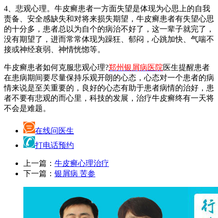
4、悲观心理。牛皮癣患者一方面失望是体现为心思上的自我
责备、安全感缺失和对将来损失期望，牛皮癣患者有失望心思
的十分多，患者总以为自个的病治不好了，这一辈子就完了，
没有期望了，进而常常体现为躁狂、郁闷，心跳加快、气喘不
接或神经衰弱、神情恍惚等。
牛皮癣患者如何克服悲观心理?
郑州银屑病医院
医生提醒患者
在患病期间要尽量保持乐观开朗的心态，心态对一个患者的病
情来说是至关重要的，良好的心态有助于患者病情的治好，患
者不要有悲观的而心里，科技的发展，治疗牛皮癣终有一天将
不会是难题。
在线问医生
打电话预约
上一篇：
牛皮癣心理治疗
下一篇：
银屑病 苦参