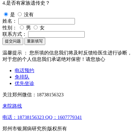
4.是否有家族遗传史？
是
没有
姓名：
性别：
男
女
联系方式：
提交问题
重新填写
温馨提示 ：
您所填的信息我们将及时反馈给医生进行诊断，
对于您的个人信息我们承诺绝对保密！请您放心
电话预约
免排队
优先坐诊
关注郑州微信：
18738156323
来院路线
电话：18738156323
QQ：1607779341
郑州市银屑病研究所|版权所有