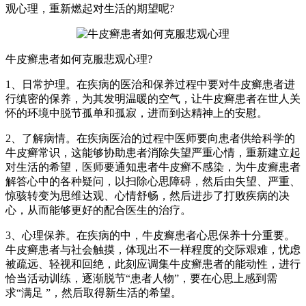
观心理，重新燃起对生活的期望呢?
牛皮癣患者如何克服悲观心理?
1、日常护理。在疾病的医治和保养过程中要对牛皮癣患者进
行缜密的保养，为其发明温暖的空气，让牛皮癣患者在世人关
怀的环境中脱节孤单和孤寂，进而到达精神上的安慰。
2、了解病情。在疾病医治的过程中医师要向患者供给科学的
牛皮癣常识，这能够协助患者消除失望严重心情，重新建立起
对生活的希望，医师要通知患者牛皮癣不感染，为牛皮癣患者
解答心中的各种疑问，以扫除心思障碍，然后由失望、严重、
惊骇转变为思维达观、心情舒畅，然后进步了打败疾病的决
心，从而能够更好的配合医生的治疗。
3、心理保养。在疾病的中，牛皮癣患者心思保养十分重要。
牛皮癣患者与社会触摸，体现出不一样程度的交际艰难，忧虑
被疏远、轻视和回绝，此刻应调集牛皮癣患者的能动性，进行
恰当活动训练，逐渐脱节“患者人物”，要在心思上感到需
求“满足 ”，然后取得新生活的希望。