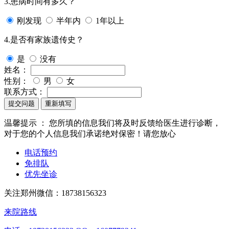
3.患病时间有多久？
刚发现
半年内
1年以上
4.是否有家族遗传史？
是
没有
姓名：
性别：
男
女
联系方式：
提交问题
重新填写
温馨提示 ：
您所填的信息我们将及时反馈给医生进行诊断，
对于您的个人信息我们承诺绝对保密！请您放心
电话预约
免排队
优先坐诊
关注郑州微信：
18738156323
来院路线