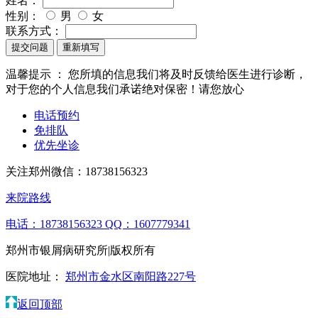
姓名：
性别：
男
女
联系方式：
提交问题
重新填写
温馨提示 ：
您所填的信息我们将及时反馈给医生进行诊断，
对于您的个人信息我们承诺绝对保密！请您放心
电话预约
免排队
优先坐诊
关注郑州微信：
18738156323
来院路线
电话：18738156323
QQ：1607779341
郑州市银屑病研究所|版权所有
医院地址：
郑州市金水区南阳路227号
返回顶部