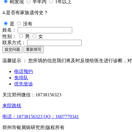
刚发现
半年内
1年以上
4.是否有家族遗传史？
是
没有
姓名：
性别：
男
女
联系方式：
提交问题
重新填写
温馨提示 ：
您所填的信息我们将及时反馈给医生进行诊断，对
电话预约
免排队
优先坐诊
关注郑州微信：
18738156323
来院路线
电话：18738156323
QQ：1607779341
郑州市银屑病研究所|版权所有