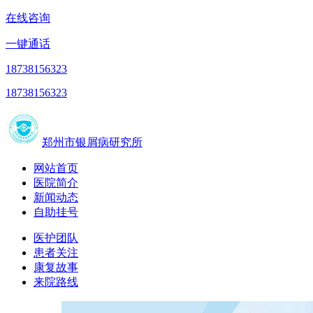
在线咨询
一键通话
18738156323
18738156323
郑州市银屑病研究所
网站首页
医院简介
新闻动态
自助挂号
医护团队
患者关注
康复故事
来院路线